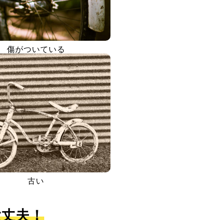
傷がついている
古い
大丈夫！