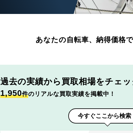
あなたの自転車、
納得価格
過去の実績から
買取相場をチェッ
1,950
件
のリアルな買取実績を掲載中！
今すぐここから検索