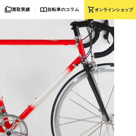
folder_copy
import_contacts
shopping_cart
買取実績
自転車のコラム
オンライン
ショップ