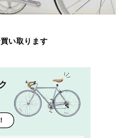
で買い取ります
ク
！