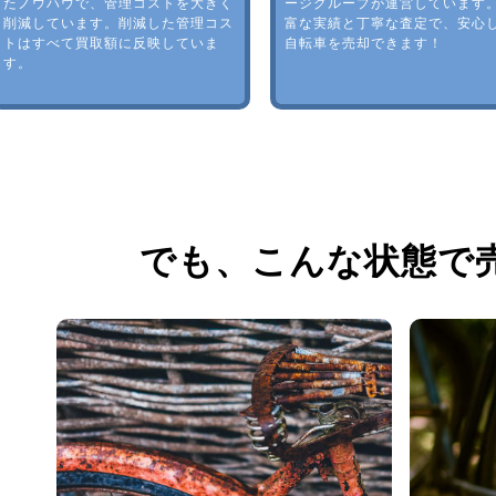
たノウハウで、管理コストを大きく
ージグループが運営しています
削減しています。削減した管理コス
富な実績と丁寧な査定で、安心
トはすべて買取額に反映していま
自転車を売却できます！
す。
でも、
こんな状態で