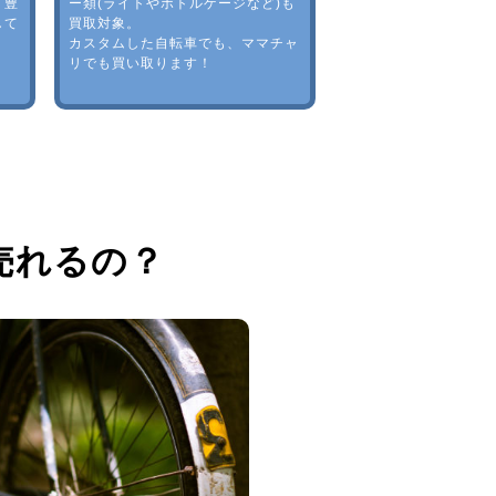
。豊
ー類(ライトやボトルゲージなど)も
して
買取対象。
カスタムした自転車でも、ママチャ
リでも買い取ります！
売れるの？