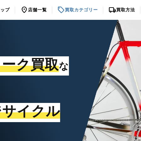
location_on
sell
local_shipping
トップ
店舗一覧
買取カテゴリー
買取方法
ォーク買取
な
ジサイクル