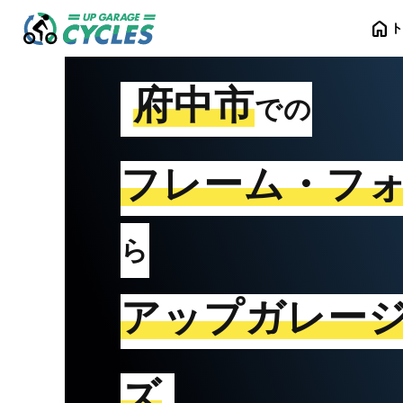
home
府中市
での
フレーム・フ
ら
アップガレー
ズ