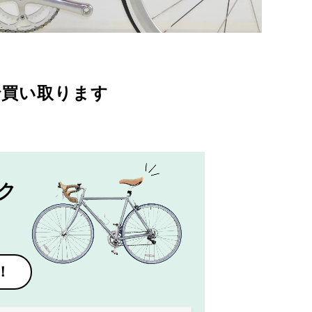
で買い取ります
ク
！