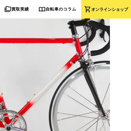
folder_copy
import_contacts
shopping_cart
買取実績
自転車のコラム
オンライン
ショップ