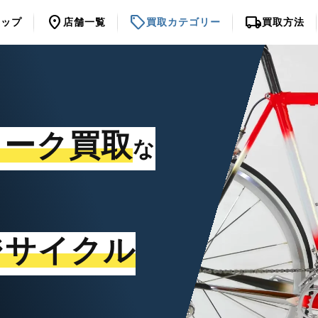
location_on
sell
local_shipping
トップ
店舗一覧
買取カテゴリー
買取方法
ォーク買取
な
ジサイクル