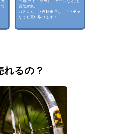
。豊
ー類(ライトやボトルゲージなど)も
して
買取対象。
カスタムした自転車でも、ママチャ
リでも買い取ります！
売れるの？