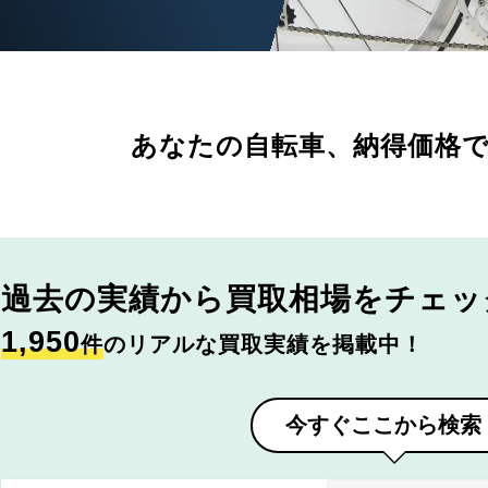
あなたの自転車、
納得価格
過去の実績から
買取相場をチェッ
1,950
件
のリアルな買取実績を掲載中！
今すぐここから検索