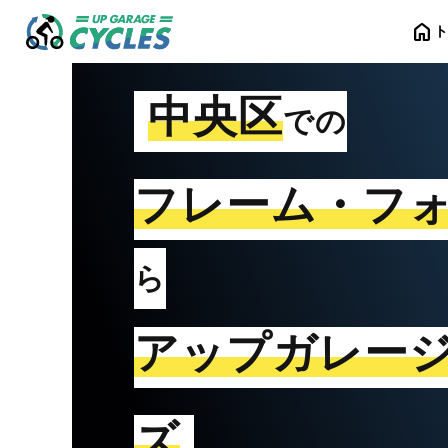
home
中央区
での
フレーム・フ
ら
アップガレー
ズ