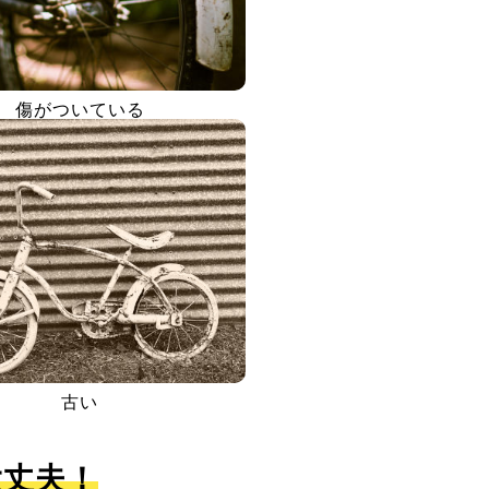
傷がついている
古い
大丈夫！