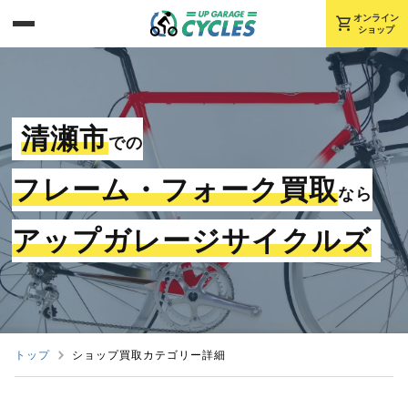
shopping_cart
オンライン
ショップ
清瀬市
での
フレーム・フォーク買取
なら
アップガレージサイクルズ
トップ
ショップ買取カテゴリー詳細