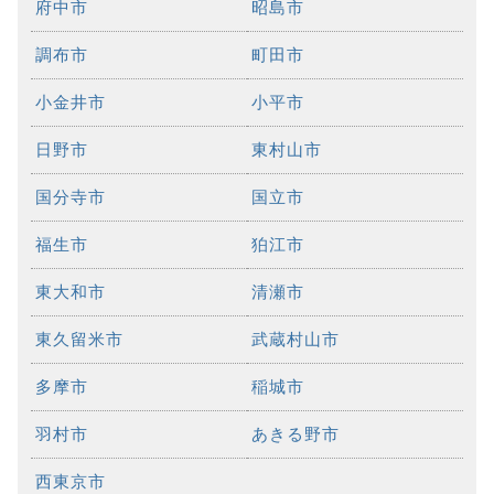
府中市
昭島市
調布市
町田市
小金井市
小平市
日野市
東村山市
国分寺市
国立市
福生市
狛江市
東大和市
清瀬市
東久留米市
武蔵村山市
多摩市
稲城市
羽村市
あきる野市
西東京市