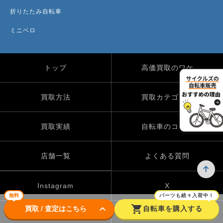
折りたたみ自転車
ミニベロ
トップ
高価買取のワケ
買取方法
買取カテゴリー
買取実績
自転車のコラム
店舗一覧
よくある質問
Instagram
X
無料
パーツも続々入荷中！
keyboard_arrow_down
shopping_cart
買取 / 査定はこちら
自転車を購入する
TikTok