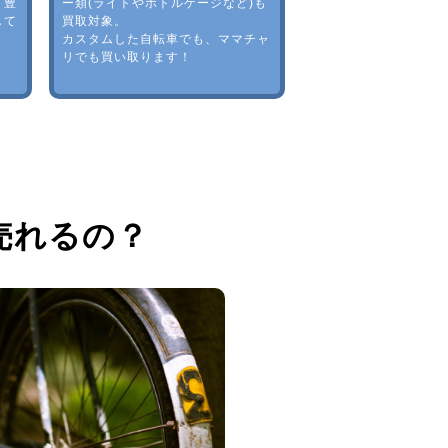
。豊
ー類(ライトやボトルゲージなど)も
して
買取対象。
カスタムした自転車でも、ママチャ
リでも買い取ります！
売れるの？