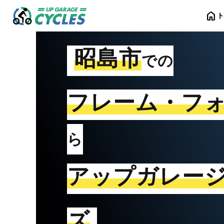
home
昭島市
での
フレーム・フ
ら
アップガレー
ズ