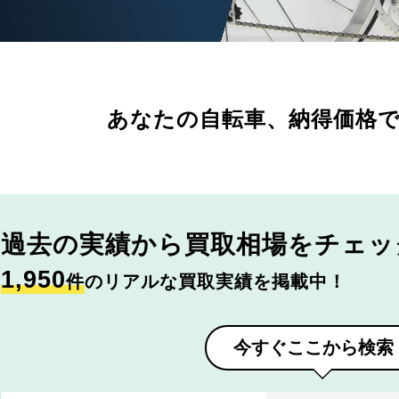
あなたの自転車、
納得価格
過去の実績から
買取相場をチェッ
1,950
件
のリアルな買取実績を掲載中！
今すぐここから検索