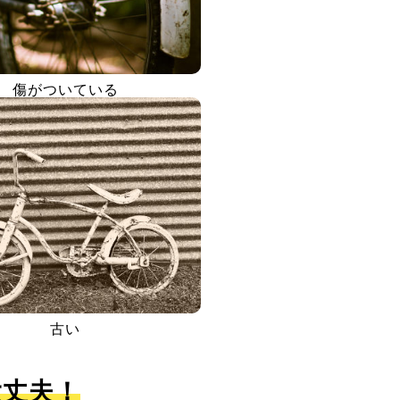
傷がついている
古い
大丈夫！