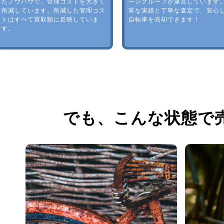
たノウハウで、管理コストを大きく
ージグループが運営しています
削減しています。削減した管理コス
富な実績と丁寧な査定で、安心
トはすべて買取額に反映していま
自転車を売却できます！
す。
でも、
こんな状態で