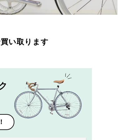
で買い取ります
ク
！