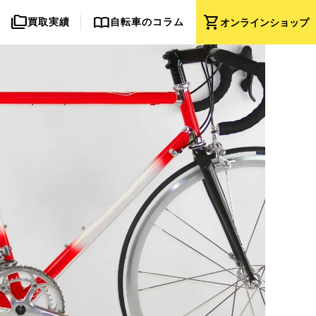
folder_copy
import_contacts
shopping_cart
買取実績
自転車のコラム
オンライン
ショップ