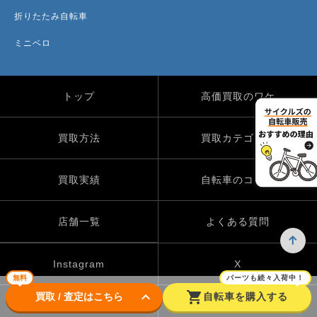
折りたたみ自転車
ミニベロ
トップ
高価買取のワケ
買取方法
買取カテゴリー
買取実績
自転車のコラム
店舗一覧
よくある質問
Instagram
X
無料
パーツも続々入荷中！
keyboard_arrow_down
shopping_cart
買取 / 査定はこちら
自転車を購入する
TikTok