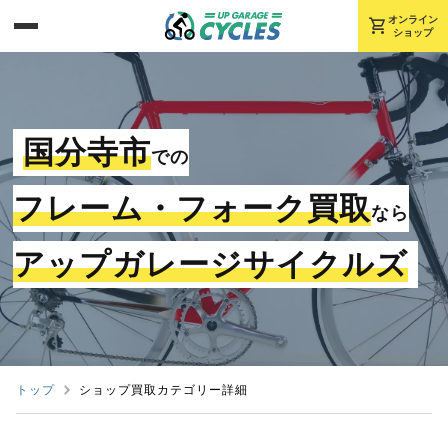
shopping_cart
オンライン
ショップ
国分寺市
での
フレーム・フォーク買取
なら
アップガレージサイクルズ
トップ
ショップ買取カテゴリー詳細