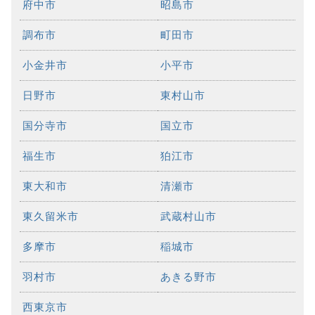
府中市
昭島市
調布市
町田市
小金井市
小平市
日野市
東村山市
国分寺市
国立市
福生市
狛江市
東大和市
清瀬市
東久留米市
武蔵村山市
多摩市
稲城市
羽村市
あきる野市
西東京市