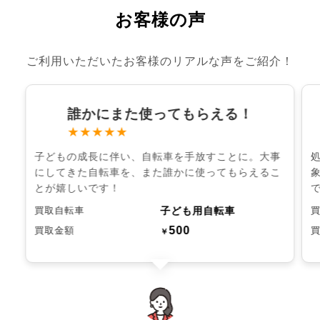
お客様の声
ご利用いただいたお客様のリアルな声をご紹介！
誰かにまた使ってもらえる！
★★★★★
子どもの成長に伴い、自転車を手放すことに。大事
にしてきた自転車を、また誰かに使ってもらえるこ
とが嬉しいです！
子ども用自転車
買取自転車
500
買取金額
￥
chevron_left
chevron_right