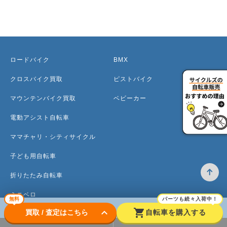
ロードバイク
BMX
クロスバイク買取
ピストバイク
マウンテンバイク買取
ベビーカー
電動アシスト自転車
ママチャリ・シティサイクル
子ども用自転車
折りたたみ自転車
ミニベロ
無料
パーツも続々入荷中！
keyboard_arrow_down
shopping_cart
買取 / 査定はこちら
自転車を購入する