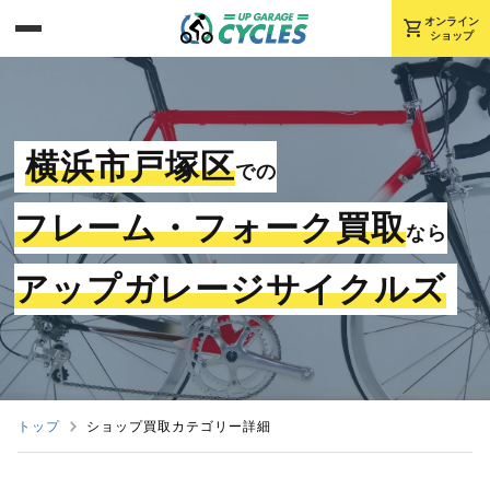
shopping_cart
オンライン
ショップ
横浜市戸塚区
での
フレーム・フォーク買取
なら
アップガレージサイクルズ
トップ
ショップ買取カテゴリー詳細