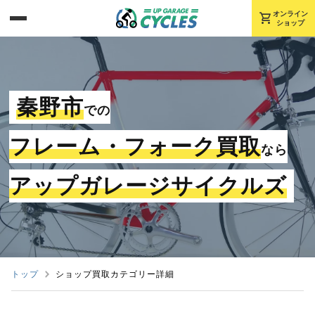
shopping_cart
オンライン
ショップ
秦野市
での
フレーム・フォーク買取
なら
アップガレージサイクルズ
トップ
ショップ買取カテゴリー詳細