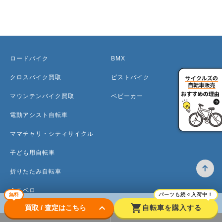
ロードバイク
BMX
クロスバイク買取
ピストバイク
マウンテンバイク買取
ベビーカー
電動アシスト自転車
ママチャリ・シティサイクル
子ども用自転車
折りたたみ自転車
ミニベロ
無料
パーツも続々入荷中！
keyboard_arrow_down
shopping_cart
買取 / 査定はこちら
自転車を購入する