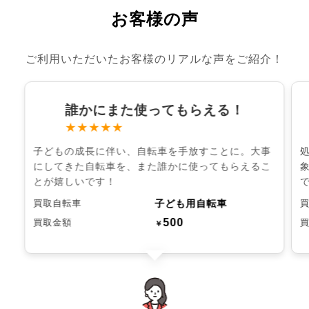
お客様の声
ご利用いただいたお客様のリアルな声をご紹介！
誰かにまた使ってもらえる！
★★★★★
子どもの成長に伴い、自転車を手放すことに。大事
にしてきた自転車を、また誰かに使ってもらえるこ
とが嬉しいです！
子ども用自転車
買取自転車
500
買取金額
￥
chevron_left
chevron_right