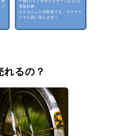
。豊
ー類(ライトやボトルゲージなど)も
して
買取対象。
カスタムした自転車でも、ママチャ
リでも買い取ります！
売れるの？