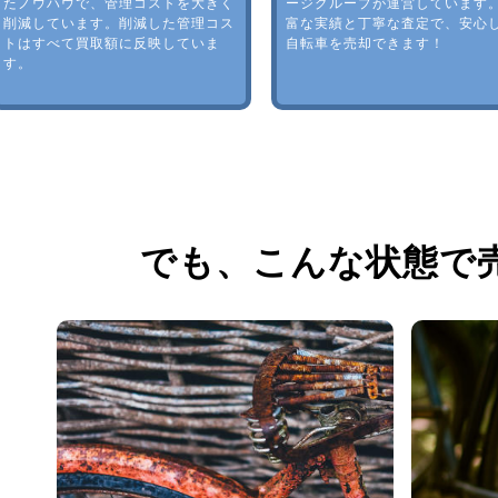
たノウハウで、管理コストを大きく
ージグループが運営しています
削減しています。削減した管理コス
富な実績と丁寧な査定で、安心
トはすべて買取額に反映していま
自転車を売却できます！
す。
でも、
こんな状態で