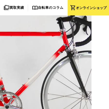
folder_copy
import_contacts
shopping_cart
買取実績
自転車のコラム
オンライン
ショップ