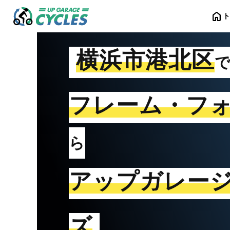
home
横浜市港北区
フレーム・フ
ら
アップガレー
ズ