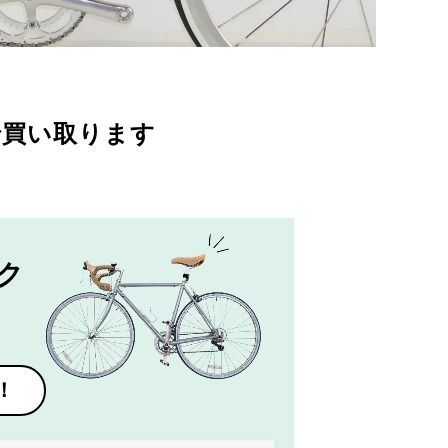
で買い取ります
ク
！