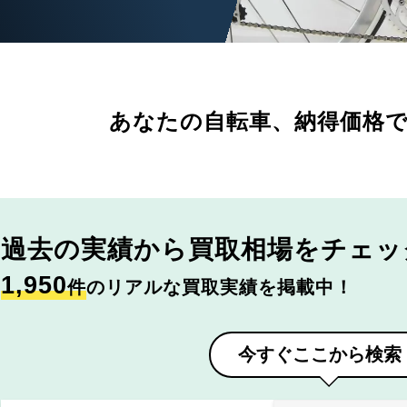
あなたの自転車、
納得価格
過去の実績から
買取相場をチェッ
1,950
件
のリアルな買取実績を掲載中！
今すぐここから検索