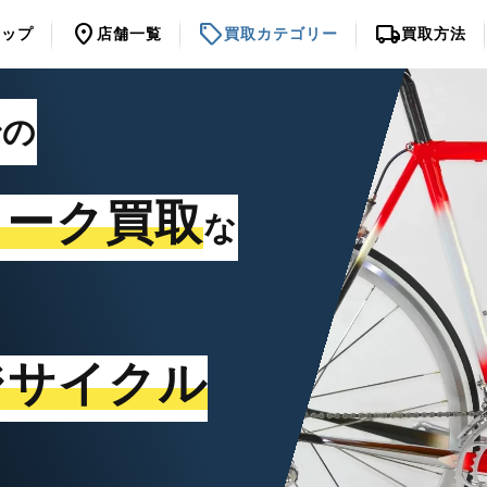
location_on
sell
local_shipping
トップ
店舗一覧
買取カテゴリー
買取方法
での
ォーク買取
な
ジサイクル