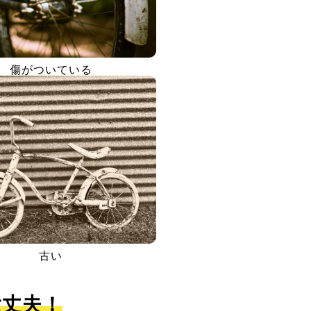
傷がついている
古い
大丈夫！