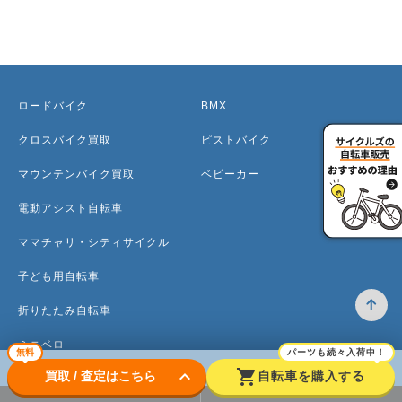
ロードバイク
BMX
クロスバイク買取
ピストバイク
マウンテンバイク買取
ベビーカー
電動アシスト自転車
ママチャリ・シティサイクル
子ども用自転車
折りたたみ自転車
ミニベロ
無料
パーツも続々入荷中！
keyboard_arrow_down
shopping_cart
買取 / 査定はこちら
自転車を購入する