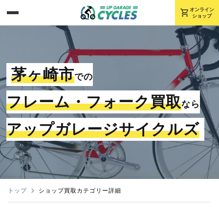
shopping_cart
オンライン
ショップ
茅ヶ崎市
での
フレーム・フォーク買取
なら
アップガレージサイクルズ
トップ
ショップ買取カテゴリー詳細