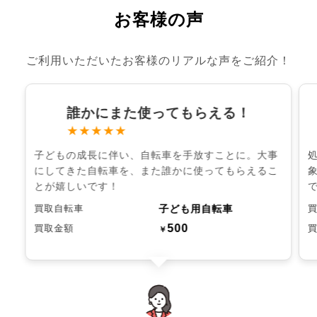
お客様の声
ご利用いただいたお客様のリアルな声をご紹介！
誰かにまた使ってもらえる！
★★★★★
子どもの成長に伴い、自転車を手放すことに。大事
にしてきた自転車を、また誰かに使ってもらえるこ
とが嬉しいです！
子ども用自転車
買取自転車
500
買取金額
￥
chevron_left
chevron_right