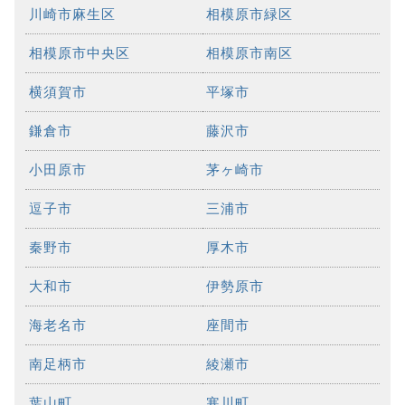
川崎市麻生区
相模原市緑区
相模原市中央区
相模原市南区
横須賀市
平塚市
鎌倉市
藤沢市
小田原市
茅ヶ崎市
逗子市
三浦市
秦野市
厚木市
大和市
伊勢原市
海老名市
座間市
南足柄市
綾瀬市
葉山町
寒川町