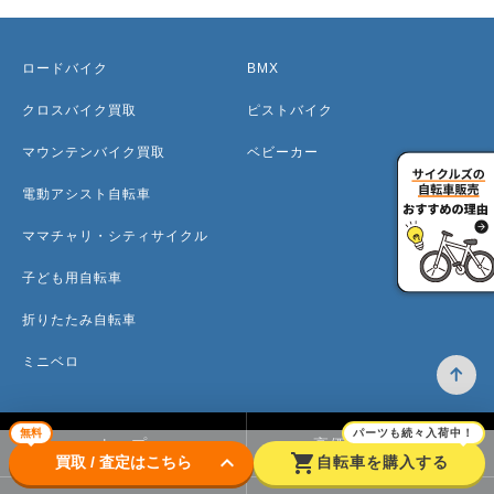
ロードバイク
BMX
クロスバイク買取
ピストバイク
マウンテンバイク買取
ベビーカー
電動アシスト自転車
ママチャリ・シティサイクル
子ども用自転車
折りたたみ自転車
ミニベロ
無料
パーツも続々入荷中！
トップ
高価買取のワケ
keyboard_arrow_down
shopping_cart
買取 / 査定はこちら
自転車を購入する