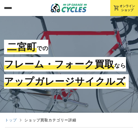
shopping_cart
オンライン
ショップ
二宮町
での
フレーム・フォーク買取
なら
アップガレージサイクルズ
トップ
ショップ買取カテゴリー詳細