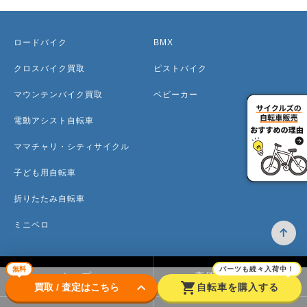
ロードバイク
BMX
クロスバイク買取
ピストバイク
マウンテンバイク買取
ベビーカー
電動アシスト自転車
ママチャリ・シティサイクル
子ども用自転車
折りたたみ自転車
ミニベロ
無料
パーツも続々入荷中！
トップ
高価買取のワケ
keyboard_arrow_down
shopping_cart
買取 / 査定はこちら
自転車を購入する