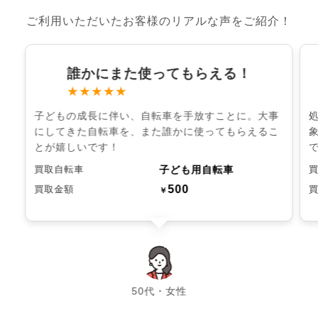
ご利用いただいたお客様のリアルな声をご紹介！
誰かにまた使ってもらえる！
★★★★★
子どもの成長に伴い、自転車を手放すことに。大事
にしてきた自転車を、また誰かに使ってもらえるこ
とが嬉しいです！
子ども用自転車
買取自転車
500
買取金額
￥
chevron_left
chevron_right
50代・女性