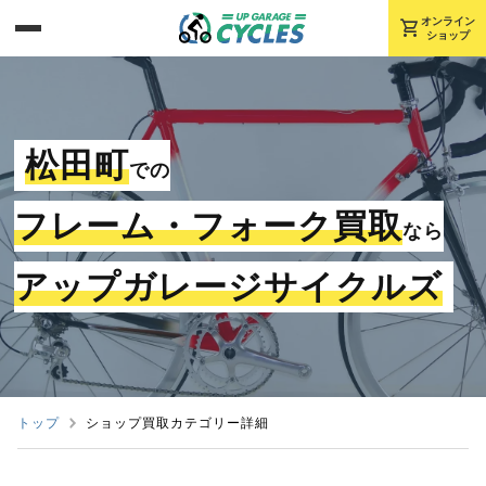
shopping_cart
オンライン
ショップ
松田町
での
フレーム・フォーク買取
なら
アップガレージサイクルズ
トップ
ショップ買取カテゴリー詳細