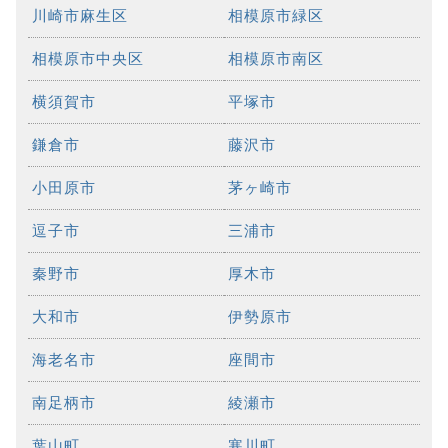
川崎市麻生区
相模原市緑区
相模原市中央区
相模原市南区
横須賀市
平塚市
鎌倉市
藤沢市
小田原市
茅ヶ崎市
逗子市
三浦市
秦野市
厚木市
大和市
伊勢原市
海老名市
座間市
南足柄市
綾瀬市
葉山町
寒川町