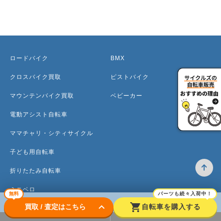
ロードバイク
BMX
クロスバイク買取
ピストバイク
マウンテンバイク買取
ベビーカー
電動アシスト自転車
ママチャリ・シティサイクル
子ども用自転車
折りたたみ自転車
ミニベロ
無料
パーツも続々入荷中！
keyboard_arrow_down
shopping_cart
買取 / 査定はこちら
自転車を購入する