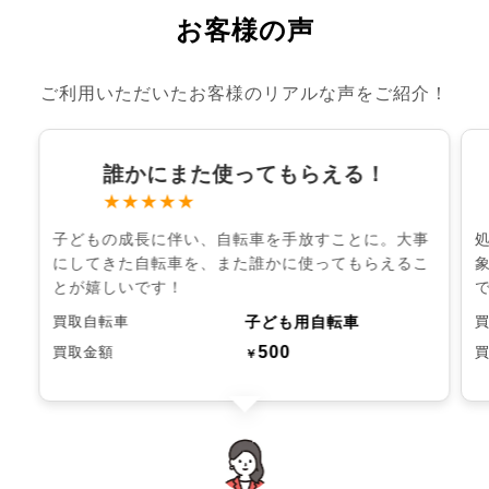
お客様の声
ご利用いただいたお客様のリアルな声をご紹介！
誰かにまた使ってもらえる！
★★★★★
子どもの成長に伴い、自転車を手放すことに。大事
にしてきた自転車を、また誰かに使ってもらえるこ
とが嬉しいです！
子ども用自転車
買取自転車
500
買取金額
￥
chevron_left
chevron_right