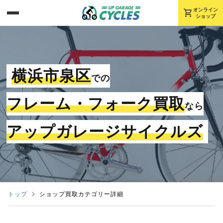
shopping_cart
オンライン
ショップ
横浜市泉区
での
フレーム・フォーク買取
なら
アップガレージサイクルズ
トップ
ショップ買取カテゴリー詳細