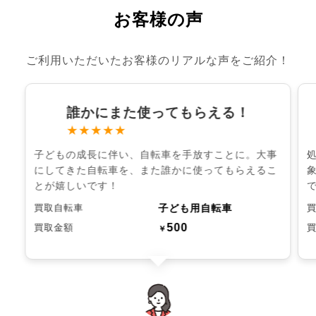
お客様の声
ご利用いただいたお客様のリアルな声をご紹介！
誰かにまた使ってもらえる！
★★★★★
子どもの成長に伴い、自転車を手放すことに。大事
にしてきた自転車を、また誰かに使ってもらえるこ
とが嬉しいです！
子ども用自転車
買取自転車
500
買取金額
￥
chevron_left
chevron_right