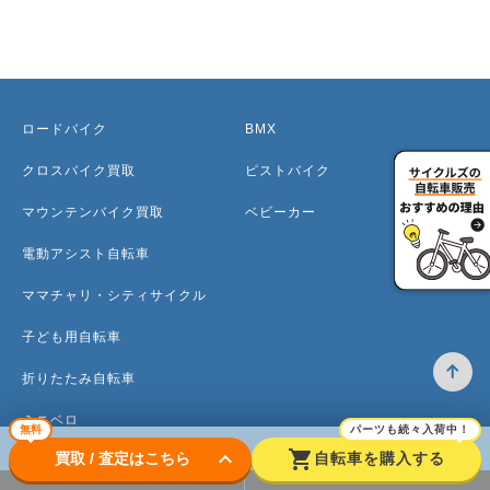
ロードバイク
BMX
クロスバイク買取
ピストバイク
マウンテンバイク買取
ベビーカー
電動アシスト自転車
ママチャリ・シティサイクル
子ども用自転車
折りたたみ自転車
ミニベロ
無料
パーツも続々入荷中！
keyboard_arrow_down
shopping_cart
買取 / 査定はこちら
自転車を購入する