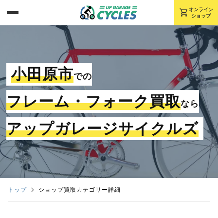
shopping_cart
オンライン
ショップ
小田原市
での
フレーム・フォーク買取
なら
アップガレージサイクルズ
トップ
ショップ買取カテゴリー詳細