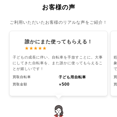
お客様の声
ご利用いただいたお客様のリアルな声をご紹介！
誰かにまた使ってもらえる！
★★★★★
子どもの成長に伴い、自転車を手放すことに。大事
にしてきた自転車を、また誰かに使ってもらえるこ
とが嬉しいです！
子ども用自転車
買取自転車
500
買取金額
￥
chevron_left
chevron_right