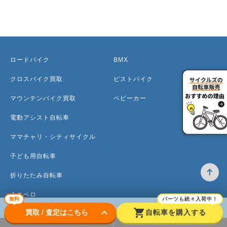
ロードバイク
BMX
クロスバイク買取
ピストバイク
マウンテンバイク買取
ベビーカー
電動アシスト自転車
ママチャリ・シティサイクル
子ども用自転車
折りたたみ自転車
ミニベロ
無料
パーツも続々入荷中！
keyboard_arrow_down
shopping_cart
買取 / 査定はこちら
自転車を購入する