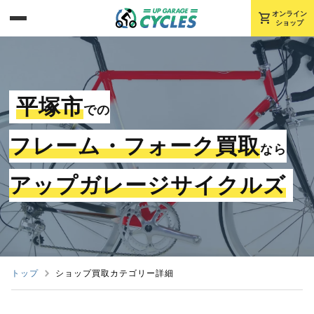
shopping_cart
オンライン
ショップ
平塚市
での
フレーム・フォーク買取
なら
アップガレージサイクルズ
トップ
ショップ買取カテゴリー詳細