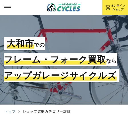
shopping_cart
オンライン
ショップ
大和市
での
フレーム・フォーク買取
なら
アップガレージサイクルズ
トップ
ショップ買取カテゴリー詳細