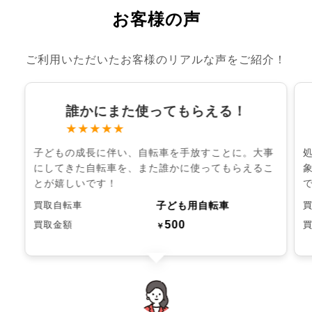
お客様の声
ご利用いただいたお客様のリアルな声をご紹介！
誰かにまた使ってもらえる！
★★★★★
子どもの成長に伴い、自転車を手放すことに。大事
にしてきた自転車を、また誰かに使ってもらえるこ
とが嬉しいです！
子ども用自転車
買取自転車
500
買取金額
￥
chevron_left
chevron_right