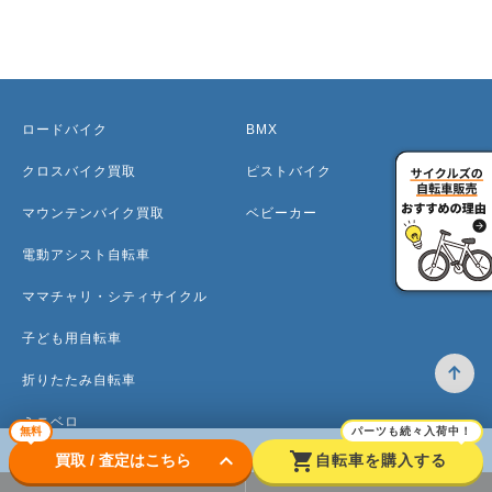
ロードバイク
BMX
クロスバイク買取
ピストバイク
マウンテンバイク買取
ベビーカー
電動アシスト自転車
ママチャリ・シティサイクル
子ども用自転車
折りたたみ自転車
ミニベロ
無料
パーツも続々入荷中！
keyboard_arrow_down
shopping_cart
買取 / 査定はこちら
自転車を購入する