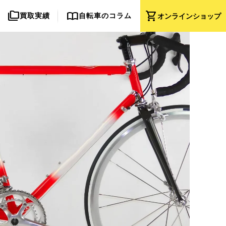
folder_copy
import_contacts
shopping_cart
買取実績
自転車のコラム
オンライン
ショップ