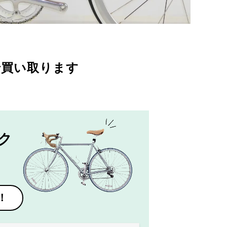
で買い取ります
ク
！