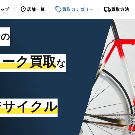
location_on
sell
local_shipping
トップ
店舗一覧
買取カテゴリー
買取方法
での
ォーク買取
な
ジサイクル