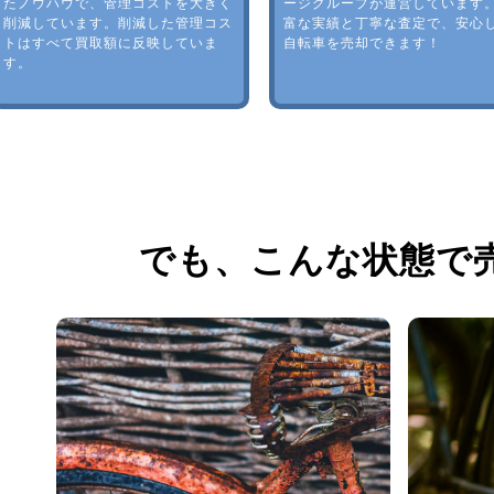
たノウハウで、管理コストを大きく
ージグループが運営しています
削減しています。削減した管理コス
富な実績と丁寧な査定で、安心
トはすべて買取額に反映していま
自転車を売却できます！
す。
でも、
こんな状態で