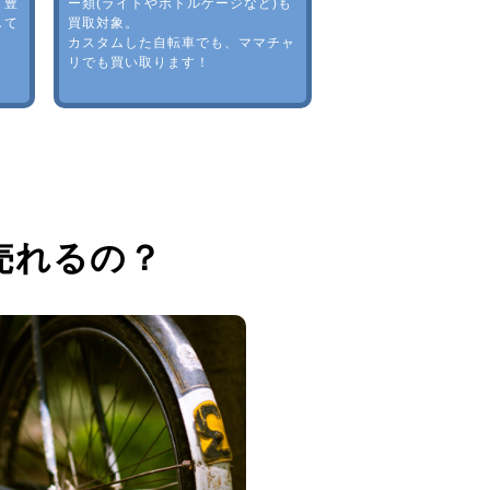
。豊
ー類(ライトやボトルゲージなど)も
して
買取対象。
カスタムした自転車でも、ママチャ
リでも買い取ります！
売れるの？