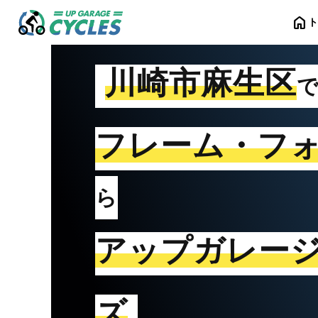
home
川崎市麻生区
フレーム・フ
ら
アップガレー
ズ