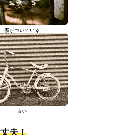
傷がついている
古い
大丈夫！