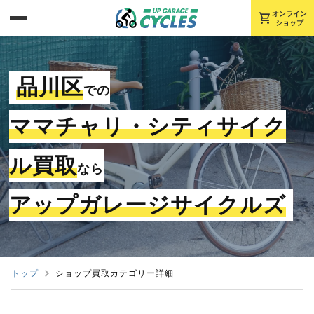
shopping_cart
オンライン
ショップ
品川区
での
ママチャリ・シティサイク
ル買取
なら
アップガレージサイクルズ
トップ
ショップ買取カテゴリー詳細