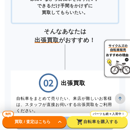
できるだけ手間をかけずに
買取してもらいたい。
そんなあなたは
出張買取
がおすすめ！
出張買取
自転車をまとめて売りたい、来店が難しいお客様
は、スタッフが直接お伺いする出張買取をご利用
ください。
無料
パーツも続々入荷中！
keyboard_arrow_down
shopping_cart
買取 / 査定はこちら
自転車を購入する
電話から出張買取を申し込む