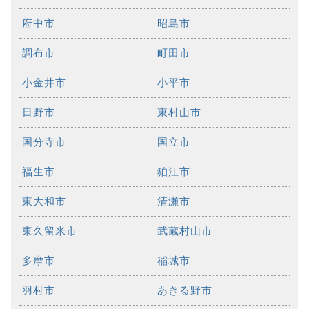
府中市
昭島市
調布市
町田市
小金井市
小平市
日野市
東村山市
国分寺市
国立市
福生市
狛江市
東大和市
清瀬市
東久留米市
武蔵村山市
多摩市
稲城市
羽村市
あきる野市