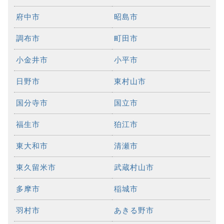
府中市
昭島市
調布市
町田市
小金井市
小平市
日野市
東村山市
国分寺市
国立市
福生市
狛江市
東大和市
清瀬市
東久留米市
武蔵村山市
多摩市
稲城市
羽村市
あきる野市