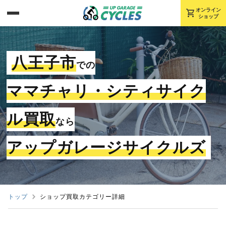
shopping_cart
オンライン
ショップ
八王子市
での
ママチャリ・シティサイク
ル買取
なら
アップガレージサイクルズ
トップ
ショップ買取カテゴリー詳細