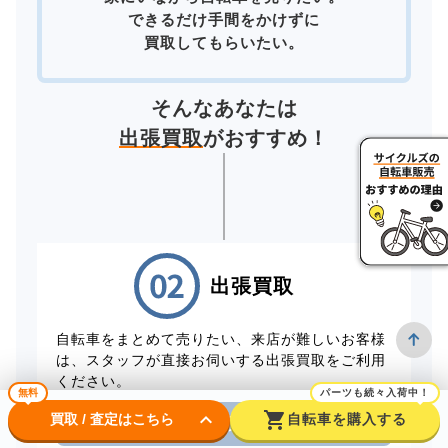
できるだけ手間をかけずに
買取してもらいたい。
そんなあなたは
出張買取
がおすすめ！
出張買取
自転車をまとめて売りたい、来店が難しいお客様
は、スタッフが直接お伺いする出張買取をご利用
ください。
無料
パーツも続々入荷中！
keyboard_arrow_down
shopping_cart
買取 / 査定はこちら
自転車を購入する
電話から出張買取を申し込む