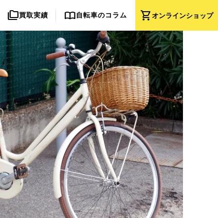
folder_copy
import_contacts
shopping_cart
買取実績
自転車のコラム
オンライン
ショップ