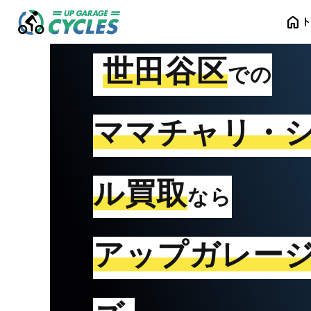
home
世田谷区
での
ママチャリ・
ル買取
なら
アップガレー