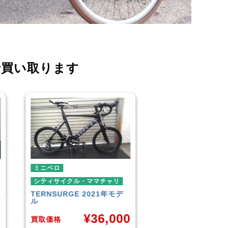
で買い取ります
ミニベロ
シティサイ
ダイワサイ
チャリ
シティサイクル・ママチャリ
1年モデ
SIKISIMA
LUSCIOUS
¥
6,001
,000
買取価格
買取価格