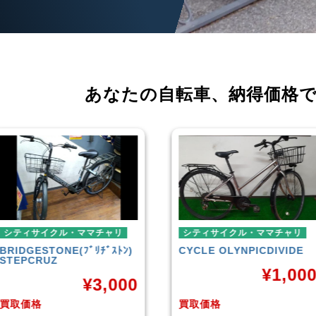
あなたの自転車、
納得価格
シティサイクル・ママチャリ
ミニベロ
CYCLE OLYNPIC
DIVIDE
シティサイクル・ママ
TERN
SURGE 202
¥
1,000
ル
¥
36
買取価格
買取価格