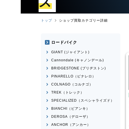
ズ
トップ
ショップ買取カテゴリー詳細
ロードバイク
GIANT (ジャイアント)
Cannondale (キャノンデール)
BRIDGESTONE (ブリヂストン)
PINARELLO（ピナレロ）
COLNAGO（コルナゴ）
TREK（トレック）
シティサイクル・ママチャリ
シティサイクル・ママチャリ
SPECIALIZED（スペシャライズド）
ｰﾅﾝｵﾘｼﾞﾅﾙ
BRIDGESTONE(ﾌﾞﾘﾁﾞｽﾄﾝ)
OUTHERNPORT
STEPCRUZ
BIANCHI（ビアンキ）
¥
220
¥
3,000
DEROSA（デローザ）
買取価格
買取価格
ANCHOR（アンカー）