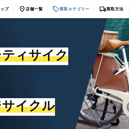
location_on
sell
local_shipping
トップ
店舗一覧
買取カテゴリー
買取方法
シティサイク
ジサイクル