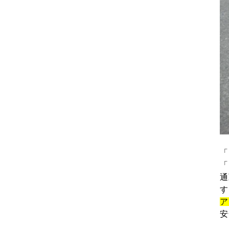
「
「
通
す
ア
安