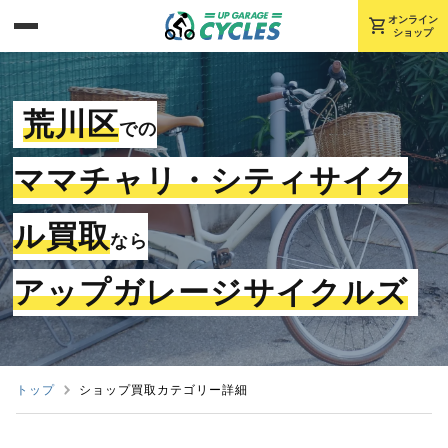
shopping_cart
オンライン
ショップ
荒川区
での
ママチャリ・シティサイク
ル買取
なら
アップガレージサイクルズ
トップ
ショップ買取カテゴリー詳細