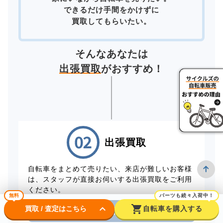
できるだけ手間をかけずに
買取してもらいたい。
そんなあなたは
出張買取
がおすすめ！
出張買取
自転車をまとめて売りたい、来店が難しいお客様
は、スタッフが直接お伺いする出張買取をご利用
ください。
無料
パーツも続々入荷中！
keyboard_arrow_down
shopping_cart
買取 / 査定はこちら
自転車を購入する
電話から出張買取を申し込む