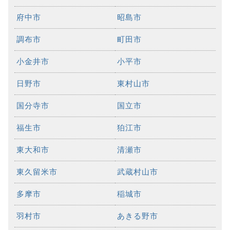
府中市
昭島市
調布市
町田市
小金井市
小平市
日野市
東村山市
国分寺市
国立市
福生市
狛江市
東大和市
清瀬市
東久留米市
武蔵村山市
多摩市
稲城市
羽村市
あきる野市