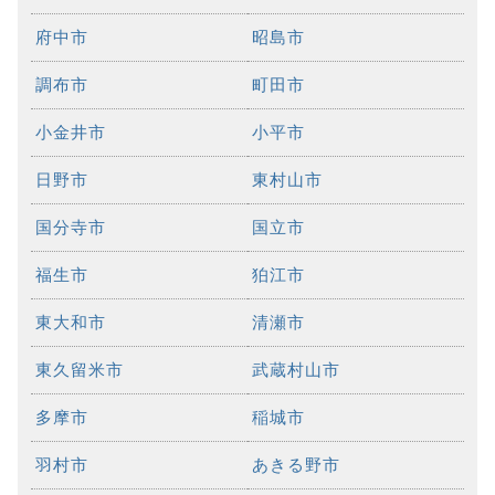
府中市
昭島市
調布市
町田市
小金井市
小平市
日野市
東村山市
国分寺市
国立市
福生市
狛江市
東大和市
清瀬市
東久留米市
武蔵村山市
多摩市
稲城市
羽村市
あきる野市