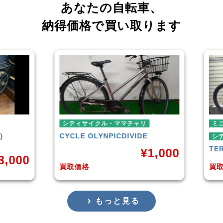
あなたの自転車、
納得価格で買い取ります
シティサイクル・ママチャリ
ミニベロ
CYCLE OLYNPIC
DIVIDE
シティサイ
TERN
SUR
¥
1,000
0
買取価格
買取価格
もっと見る