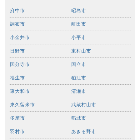
府中市
昭島市
調布市
町田市
小金井市
小平市
日野市
東村山市
国分寺市
国立市
福生市
狛江市
東大和市
清瀬市
東久留米市
武蔵村山市
多摩市
稲城市
羽村市
あきる野市