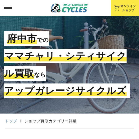
shopping_cart
オンライン
ショップ
府中市
での
ママチャリ・シティサイク
ル買取
なら
アップガレージサイクルズ
トップ
ショップ買取カテゴリー詳細