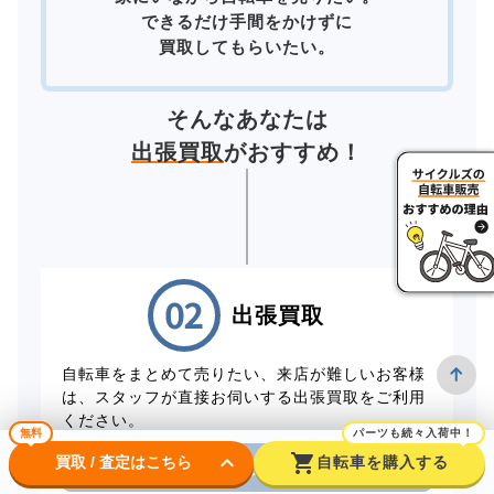
できるだけ手間をかけずに
買取してもらいたい。
そんなあなたは
出張買取
がおすすめ！
出張買取
自転車をまとめて売りたい、来店が難しいお客様
は、スタッフが直接お伺いする出張買取をご利用
ください。
無料
パーツも続々入荷中！
keyboard_arrow_down
shopping_cart
買取 / 査定はこちら
自転車を購入する
電話から出張買取を申し込む