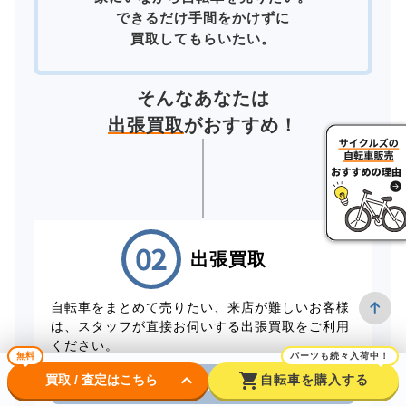
できるだけ手間をかけずに
買取してもらいたい。
そんなあなたは
出張買取
がおすすめ！
出張買取
自転車をまとめて売りたい、来店が難しいお客様
は、スタッフが直接お伺いする出張買取をご利用
ください。
無料
パーツも続々入荷中！
keyboard_arrow_down
shopping_cart
買取 / 査定はこちら
自転車を購入する
電話から出張買取を申し込む