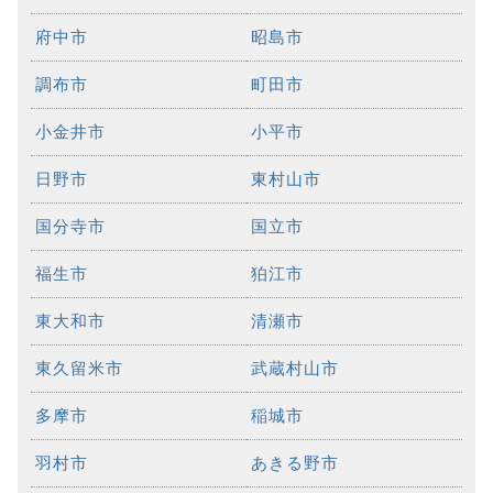
府中市
昭島市
調布市
町田市
小金井市
小平市
日野市
東村山市
国分寺市
国立市
福生市
狛江市
東大和市
清瀬市
東久留米市
武蔵村山市
多摩市
稲城市
羽村市
あきる野市