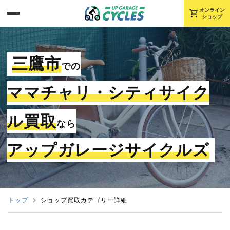
shopping_cart
オンライン
ショップ
三鷹市
での
ママチャリ・シティサイク
ル買取
なら
アップガレージサイクルズ
トップ
ショップ買取カテゴリー詳細