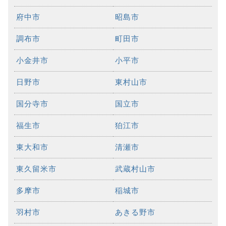
府中市
昭島市
調布市
町田市
小金井市
小平市
日野市
東村山市
国分寺市
国立市
福生市
狛江市
東大和市
清瀬市
東久留米市
武蔵村山市
多摩市
稲城市
羽村市
あきる野市