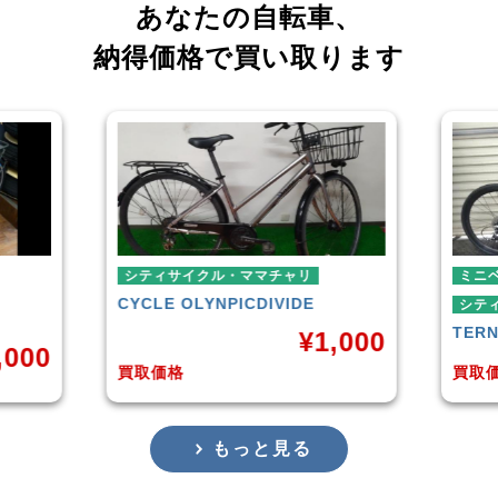
あなたの自転車、
納得価格で買い取ります
ママチャリ
ミニベロ
IC
DIVIDE
シティサイクル・ママチャリ
TERN
SURGE 2021年モデル
¥
1,000
¥
36,000
買取価格
もっと見る