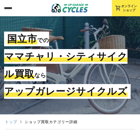
shopping_cart
オンライン
ショップ
国立市
での
ママチャリ・シティサイク
ル買取
なら
アップガレージサイクルズ
トップ
ショップ買取カテゴリー詳細