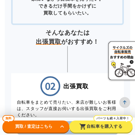
できるだけ手間をかけずに
買取してもらいたい。
そんなあなたは
出張買取
がおすすめ！
出張買取
自転車をまとめて売りたい、来店が難しいお客様
は、スタッフが直接お伺いする出張買取をご利用
ください。
無料
パーツも続々入荷中！
keyboard_arrow_down
shopping_cart
買取 / 査定はこちら
自転車を購入する
電話から出張買取を申し込む