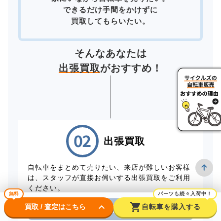
できるだけ手間をかけずに
買取してもらいたい。
そんなあなたは
出張買取
がおすすめ！
出張買取
自転車をまとめて売りたい、来店が難しいお客様
は、スタッフが直接お伺いする出張買取をご利用
ください。
無料
パーツも続々入荷中！
keyboard_arrow_down
shopping_cart
買取 / 査定はこちら
自転車を購入する
電話から出張買取を申し込む