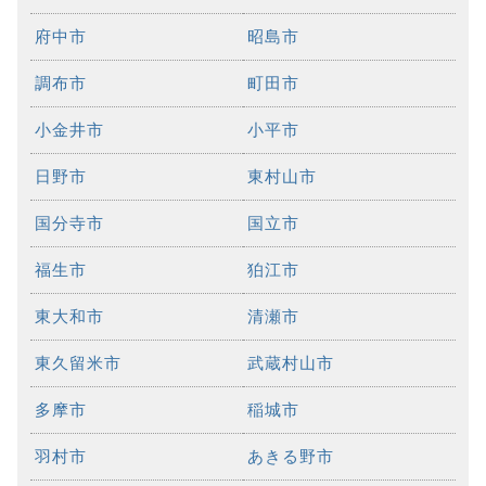
府中市
昭島市
調布市
町田市
小金井市
小平市
日野市
東村山市
国分寺市
国立市
福生市
狛江市
東大和市
清瀬市
東久留米市
武蔵村山市
多摩市
稲城市
羽村市
あきる野市