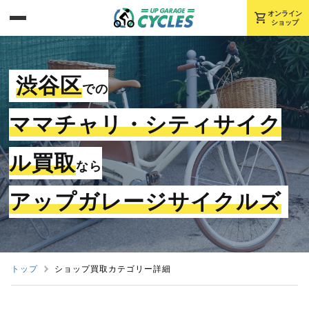
shopping_cart
オンライン
ショップ
渋谷区
での
ママチャリ・シティサイク
ル買取
なら
アップガレージサイクルズ
トップ
ショップ買取カテゴリー詳細