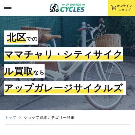
shopping_cart
オンライン
ショップ
北区
での
ママチャリ・シティサイク
ル買取
なら
アップガレージサイクルズ
トップ
ショップ買取カテゴリー詳細