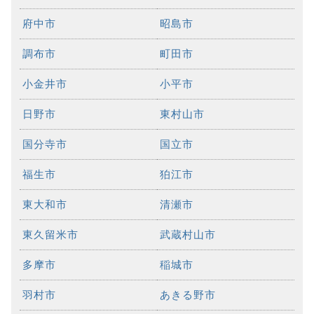
府中市
昭島市
調布市
町田市
小金井市
小平市
日野市
東村山市
国分寺市
国立市
福生市
狛江市
東大和市
清瀬市
東久留米市
武蔵村山市
多摩市
稲城市
羽村市
あきる野市