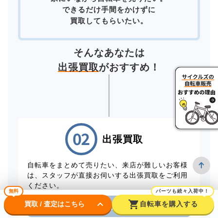
できるだけ手間をかけずに
買取してもらいたい。
そんなあなたは
出張買取
がおすすめ！
出張買取
自転車をまとめて売りたい、来店が難しいお客様
は、スタッフが直接お伺いする出張買取をご利用
ください。
無料
パーツも続々入荷中！
keyboard_arrow_down
shopping_cart
買取 / 査定はこちら
自転車を購入する
電話から出張買取を申し込む