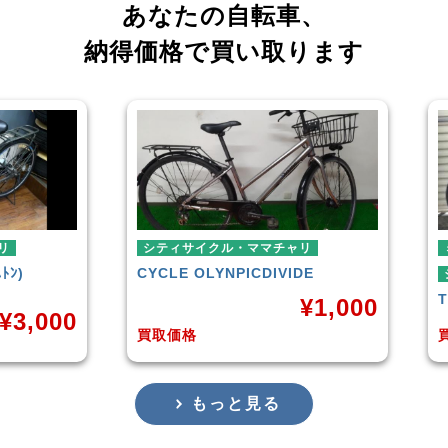
あなたの自転車、
納得価格で買い取ります
シティサイクル・ママチャリ
ミニベ
CYCLE OLYNPIC
DIVIDE
シティ
TERN
¥
1,000
,000
買取価格
買取価
もっと見る