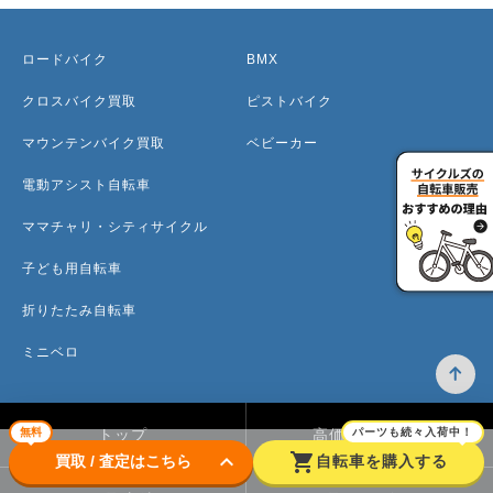
ロードバイク
BMX
クロスバイク買取
ピストバイク
マウンテンバイク買取
ベビーカー
電動アシスト自転車
ママチャリ・シティサイクル
子ども用自転車
折りたたみ自転車
ミニベロ
無料
パーツも続々入荷中！
トップ
高価買取のワケ
keyboard_arrow_down
shopping_cart
買取 / 査定はこちら
自転車を購入する