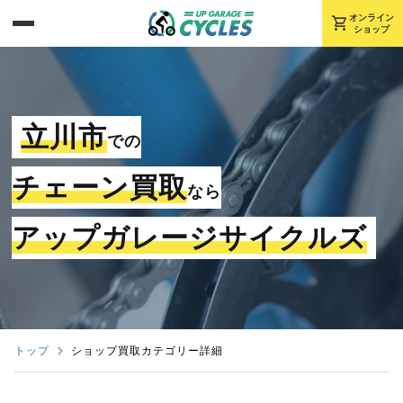
shopping_cart
オンライン
ショップ
立川市
での
チェーン買取
なら
アップガレージサイクルズ
トップ
ショップ買取カテゴリー詳細