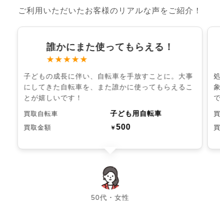
ご利用いただいたお客様のリアルな声をご紹介！
誰かにまた使ってもらえる！
★★★★★
子どもの成長に伴い、自転車を手放すことに。大事
にしてきた自転車を、また誰かに使ってもらえるこ
とが嬉しいです！
子ども用自転車
買取自転車
500
買取金額
￥
chevron_left
chevron_right
50代・女性