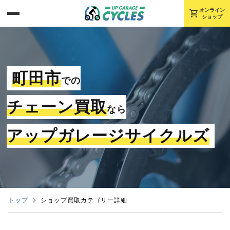
shopping_cart
オンライン
ショップ
町田市
での
チェーン買取
なら
アップガレージサイクルズ
トップ
ショップ買取カテゴリー詳細