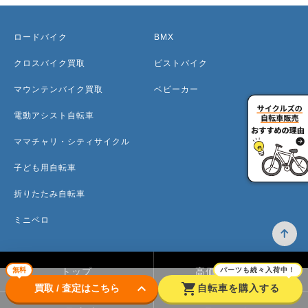
ロードバイク
BMX
クロスバイク買取
ピストバイク
マウンテンバイク買取
ベビーカー
電動アシスト自転車
ママチャリ・シティサイクル
子ども用自転車
折りたたみ自転車
ミニベロ
無料
パーツも続々入荷中！
トップ
高価買取のワケ
keyboard_arrow_down
shopping_cart
買取 / 査定はこちら
自転車を購入する