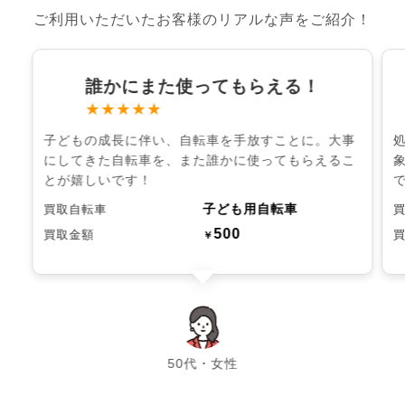
ご利用いただいたお客様のリアルな声をご紹介！
誰かにまた使ってもらえる！
★★★★★
子どもの成長に伴い、自転車を手放すことに。大事
にしてきた自転車を、また誰かに使ってもらえるこ
とが嬉しいです！
子ども用自転車
買取自転車
500
買取金額
￥
chevron_left
chevron_right
50代・女性