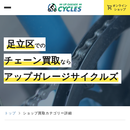
shopping_cart
オンライン
ショップ
足立区
での
チェーン買取
なら
アップガレージサイクルズ
トップ
ショップ買取カテゴリー詳細