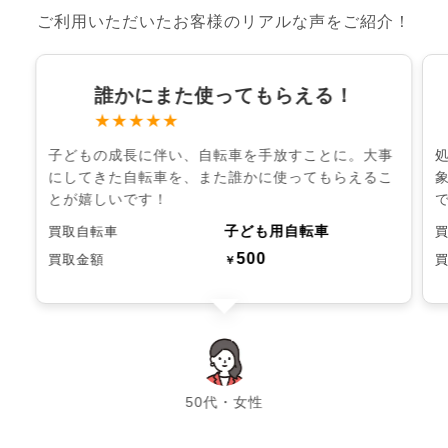
ご利用いただいたお客様のリアルな声をご紹介！
誰かにまた使ってもらえる！
★★★★★
子どもの成長に伴い、自転車を手放すことに。大事
にしてきた自転車を、また誰かに使ってもらえるこ
とが嬉しいです！
子ども用自転車
買取自転車
500
買取金額
￥
chevron_left
chevron_right
50代・女性