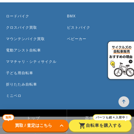
ロードバイク
BMX
クロスバイク買取
ピストバイク
マウンテンバイク買取
ベビーカー
電動アシスト自転車
ママチャリ・シティサイクル
子ども用自転車
折りたたみ自転車
ミニベロ
無料
パーツも続々入荷中！
トップ
高価買取のワケ
keyboard_arrow_down
shopping_cart
買取 / 査定はこちら
自転車を購入する