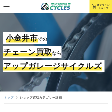
shopping_cart
オンライン
ショップ
小金井市
での
チェーン買取
なら
アップガレージサイクルズ
トップ
ショップ買取カテゴリー詳細