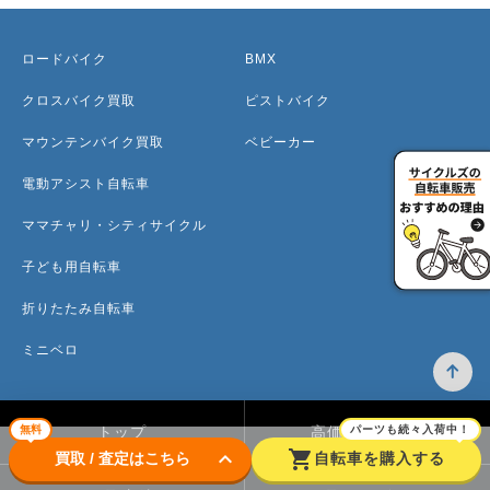
ロードバイク
BMX
クロスバイク買取
ピストバイク
マウンテンバイク買取
ベビーカー
電動アシスト自転車
ママチャリ・シティサイクル
子ども用自転車
折りたたみ自転車
ミニベロ
無料
パーツも続々入荷中！
トップ
高価買取のワケ
keyboard_arrow_down
shopping_cart
買取 / 査定はこちら
自転車を購入する