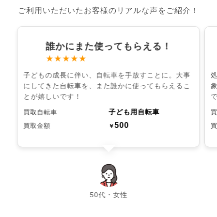
ご利用いただいたお客様のリアルな声をご紹介！
誰かにまた使ってもらえる！
★★★★★
子どもの成長に伴い、自転車を手放すことに。大事
にしてきた自転車を、また誰かに使ってもらえるこ
とが嬉しいです！
子ども用自転車
買取自転車
500
買取金額
￥
chevron_left
chevron_right
50代・女性