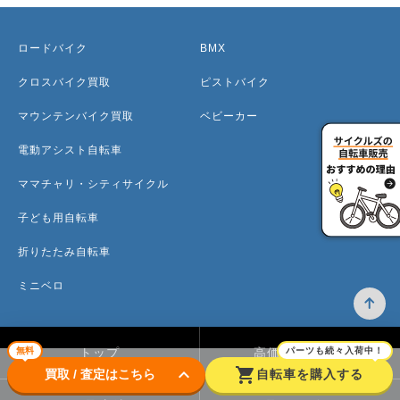
ロードバイク
BMX
クロスバイク買取
ピストバイク
マウンテンバイク買取
ベビーカー
電動アシスト自転車
ママチャリ・シティサイクル
子ども用自転車
折りたたみ自転車
ミニベロ
無料
パーツも続々入荷中！
トップ
高価買取のワケ
keyboard_arrow_down
shopping_cart
買取 / 査定はこちら
自転車を購入する