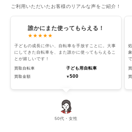
ご利用いただいたお客様のリアルな声をご紹介！
誰かにまた使ってもらえる！
★★★★★
子どもの成長に伴い、自転車を手放すことに。大事
にしてきた自転車を、また誰かに使ってもらえるこ
とが嬉しいです！
子ども用自転車
買取自転車
500
買取金額
￥
chevron_left
chevron_right
50代・女性