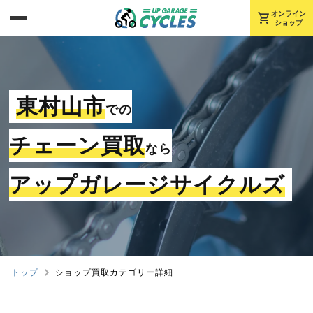
shopping_cart
オンライン
ショップ
東村山市
での
チェーン買取
なら
アップガレージサイクルズ
トップ
ショップ買取カテゴリー詳細