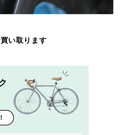
で買い取ります
ク
！