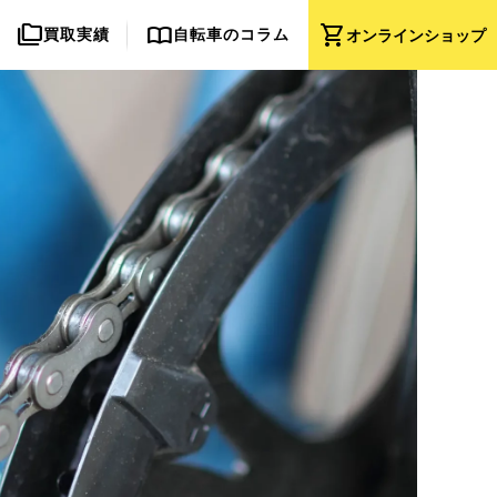
folder_copy
import_contacts
shopping_cart
買取実績
自転車のコラム
オンライン
ショップ