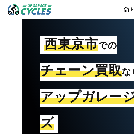
home
西東京市
での
チェーン買取
な
アップガレー
ズ