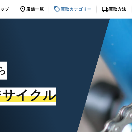
location_on
sell
local_shipping
トップ
店舗一覧
買取カテゴリー
買取方法
ら
ジサイクル