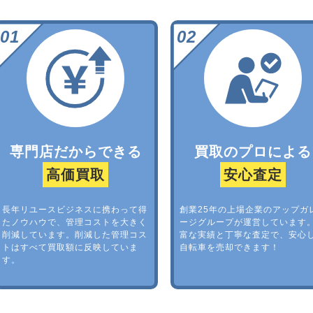
専門店だからできる
買取のプロによる
高価買取
安心査定
長年リユースビジネスに携わって得
創業25年の上場企業のアップガ
たノウハウで、管理コストを大きく
ージグループが運営しています
削減しています。削減した管理コス
富な実績と丁寧な査定で、安心
トはすべて買取額に反映していま
自転車を売却できます！
す。