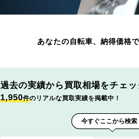
あなたの自転車、
納得価格
過去の実績から
買取相場をチェッ
1,950
件
のリアルな買取実績を掲載中！
今すぐここから検索