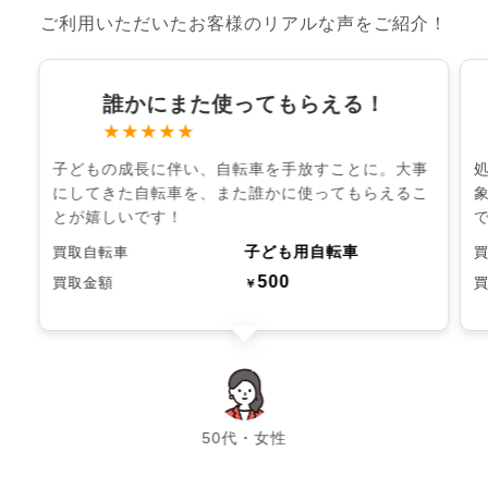
ご利用いただいたお客様のリアルな声をご紹介！
誰かにまた使ってもらえる！
★★★★★
子どもの成長に伴い、自転車を手放すことに。大事
にしてきた自転車を、また誰かに使ってもらえるこ
とが嬉しいです！
子ども用自転車
買取自転車
500
買取金額
￥
chevron_left
chevron_right
50代・女性