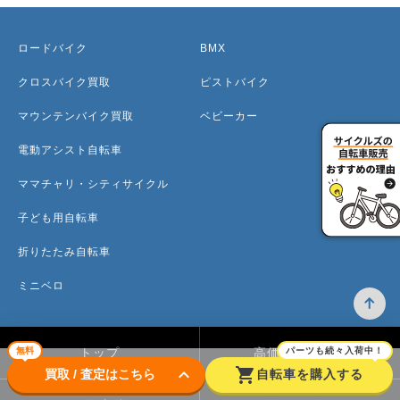
ロードバイク
BMX
クロスバイク買取
ピストバイク
マウンテンバイク買取
ベビーカー
電動アシスト自転車
ママチャリ・シティサイクル
子ども用自転車
折りたたみ自転車
ミニベロ
無料
パーツも続々入荷中！
トップ
高価買取のワケ
keyboard_arrow_down
shopping_cart
買取 / 査定はこちら
自転車を購入する