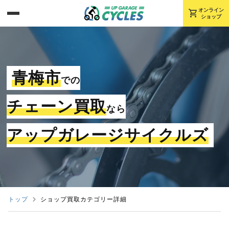
shopping_cart
オンライン
ショップ
青梅市
での
チェーン買取
なら
アップガレージサイクルズ
トップ
ショップ買取カテゴリー詳細