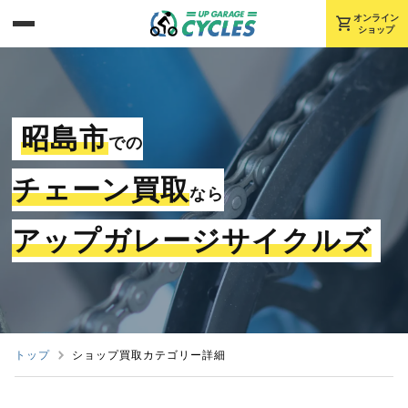
shopping_cart
オンライン
ショップ
昭島市
での
チェーン買取
なら
アップガレージサイクルズ
トップ
ショップ買取カテゴリー詳細