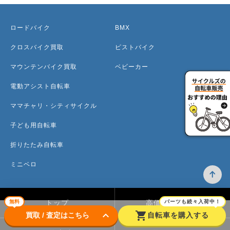
ロードバイク
BMX
クロスバイク買取
ピストバイク
マウンテンバイク買取
ベビーカー
電動アシスト自転車
ママチャリ・シティサイクル
子ども用自転車
折りたたみ自転車
ミニベロ
無料
パーツも続々入荷中！
トップ
高価買取のワケ
keyboard_arrow_down
shopping_cart
買取 / 査定はこちら
自転車を購入する