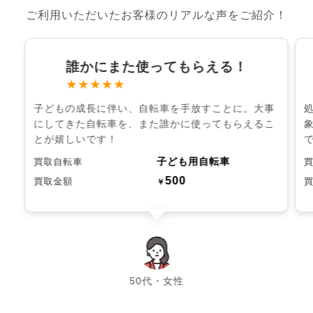
ご利用いただいたお客様のリアルな声をご紹介！
誰かにまた使ってもらえる！
★★★★★
子どもの成長に伴い、自転車を手放すことに。大事
にしてきた自転車を、また誰かに使ってもらえるこ
とが嬉しいです！
子ども用自転車
買取自転車
500
買取金額
￥
chevron_left
chevron_right
50代・女性