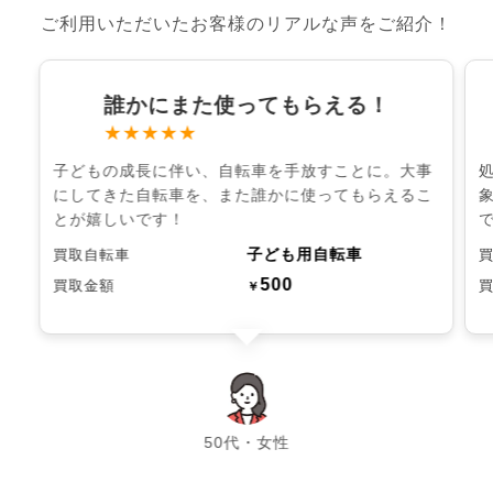
ご利用いただいたお客様のリアルな声をご紹介！
誰かにまた使ってもらえる！
★★★★★
子どもの成長に伴い、自転車を手放すことに。大事
にしてきた自転車を、また誰かに使ってもらえるこ
とが嬉しいです！
子ども用自転車
買取自転車
500
買取金額
￥
chevron_left
chevron_right
50代・女性