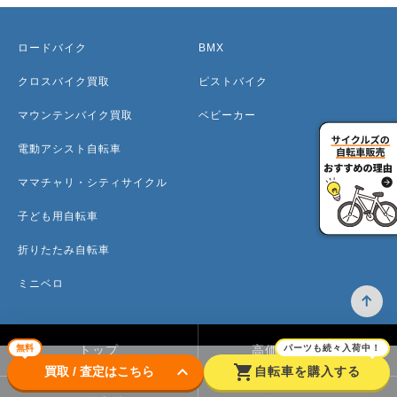
ロードバイク
BMX
クロスバイク買取
ピストバイク
マウンテンバイク買取
ベビーカー
電動アシスト自転車
ママチャリ・シティサイクル
子ども用自転車
折りたたみ自転車
ミニベロ
無料
パーツも続々入荷中！
トップ
高価買取のワケ
keyboard_arrow_down
shopping_cart
買取 / 査定はこちら
自転車を購入する