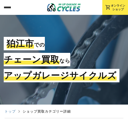
shopping_cart
オンライン
ショップ
狛江市
での
チェーン買取
なら
アップガレージサイクルズ
トップ
ショップ買取カテゴリー詳細