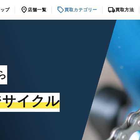
location_on
sell
local_shipping
トップ
店舗一覧
買取カテゴリー
買取方法
ら
ジサイクル