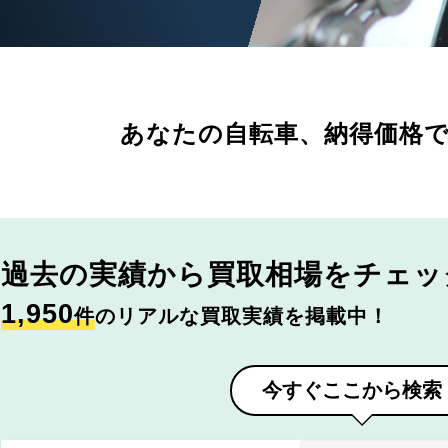
あなたの自転車、
納得価格
過去の実績から
買取相場をチェッ
1,950
件
のリアルな買取実績を掲載中！
今すぐここから検索