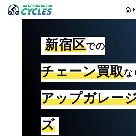
home
新宿区
での
チェーン買取
な
アップガレー
ズ