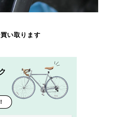
で買い取ります
ク
！