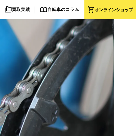
folder_copy
import_contacts
shopping_cart
買取実績
自転車のコラム
オンライン
ショップ