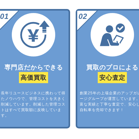
専門店だからできる
買取のプロによる
高価買取
安心査定
長年リユースビジネスに携わって得
創業25年の上場企業のアップガ
たノウハウで、管理コストを大きく
ージグループが運営しています
削減しています。削減した管理コス
富な実績と丁寧な査定で、安心
トはすべて買取額に反映していま
自転車を売却できます！
す。