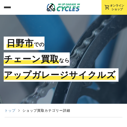
shopping_cart
オンライン
ショップ
日野市
での
チェーン買取
なら
アップガレージサイクルズ
トップ
ショップ買取カテゴリー詳細