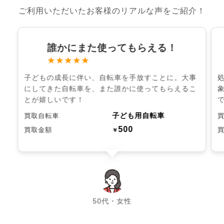
ご利用いただいたお客様のリアルな声をご紹介！
誰かにまた使ってもらえる！
★★★★★
子どもの成長に伴い、自転車を手放すことに。大事
にしてきた自転車を、また誰かに使ってもらえるこ
とが嬉しいです！
子ども用自転車
買取自転車
500
買取金額
￥
chevron_left
chevron_right
50代・女性