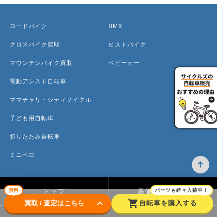
ロードバイク
BMX
クロスバイク買取
ピストバイク
マウンテンバイク買取
ベビーカー
電動アシスト自転車
ママチャリ・シティサイクル
子ども用自転車
折りたたみ自転車
ミニベロ
無料
パーツも続々入荷中！
トップ
高価買取のワケ
keyboard_arrow_down
shopping_cart
買取 / 査定はこちら
自転車を購入する