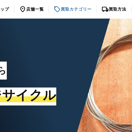
location_on
sell
local_shipping
トップ
店舗一覧
買取カテゴリー
買取方法
ら
ジサイクル