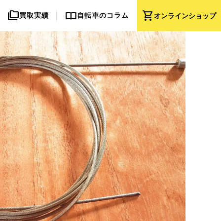
folder_copy
import_contacts
shopping_cart
買取実績
自転車のコラム
オンライン
ショップ