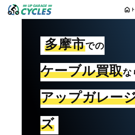
home
多摩市
での
ケーブル買取
な
アップガレー
ズ