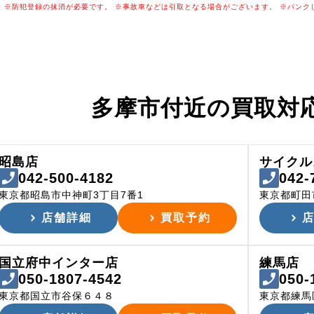
※防犯登録の抹消が必要です。
※事故車などは引取となる場合がございます。
※パンク
多摩市付近の
買取対
昭島店
サイクル
042-500-4182
042-
東京都昭島市中神町3丁目7番1
東京都町田市
店舗詳細
買取予約
国立府中インター店
練馬店
050-1807-4542
050-
東京都国立市谷保６４８
東京都練馬