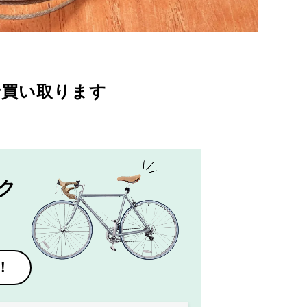
で買い取ります
ク
！