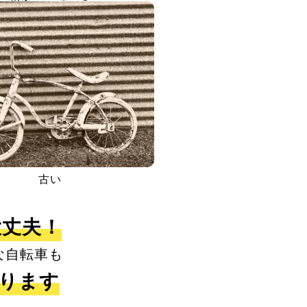
古い
大丈夫！
な自転車も
取ります