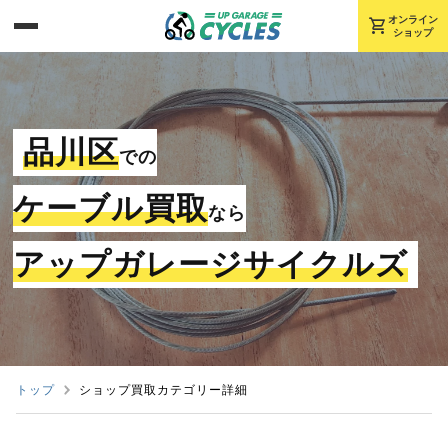
shopping_cart
オンライン
ショップ
品川区
での
ケーブル買取
なら
アップガレージサイクルズ
トップ
ショップ買取カテゴリー詳細