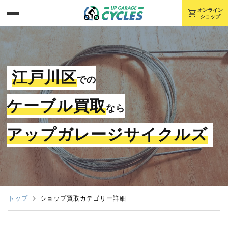
shopping_cart
オンライン
ショップ
江戸川区
での
ケーブル買取
なら
アップガレージサイクルズ
トップ
ショップ買取カテゴリー詳細