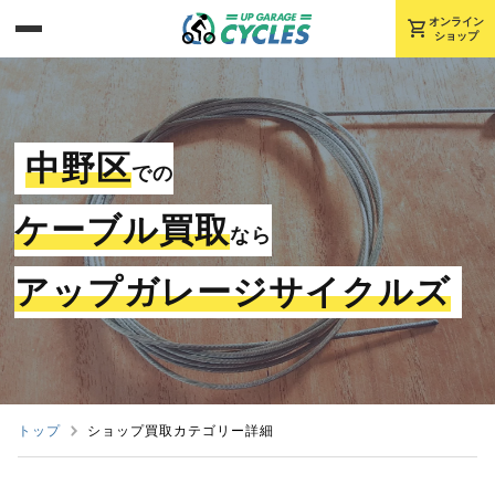
shopping_cart
オンライン
ショップ
中野区
での
ケーブル買取
なら
アップガレージサイクルズ
トップ
ショップ買取カテゴリー詳細