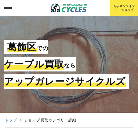
shopping_cart
オンライン
ショップ
葛飾区
での
ケーブル買取
なら
アップガレージサイクルズ
トップ
ショップ買取カテゴリー詳細