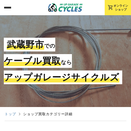
shopping_cart
オンライン
ショップ
武蔵野市
での
ケーブル買取
なら
アップガレージサイクルズ
トップ
ショップ買取カテゴリー詳細