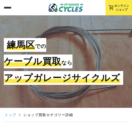
shopping_cart
オンライン
ショップ
練馬区
での
ケーブル買取
なら
アップガレージサイクルズ
トップ
ショップ買取カテゴリー詳細