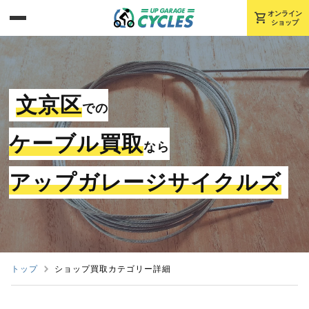
shopping_cart
オンライン
ショップ
文京区
での
ケーブル買取
なら
アップガレージサイクルズ
トップ
ショップ買取カテゴリー詳細