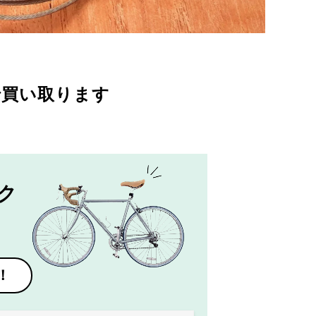
で買い取ります
ク
！