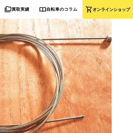
folder_copy
import_contacts
shopping_cart
買取実績
自転車のコラム
オンライン
ショップ