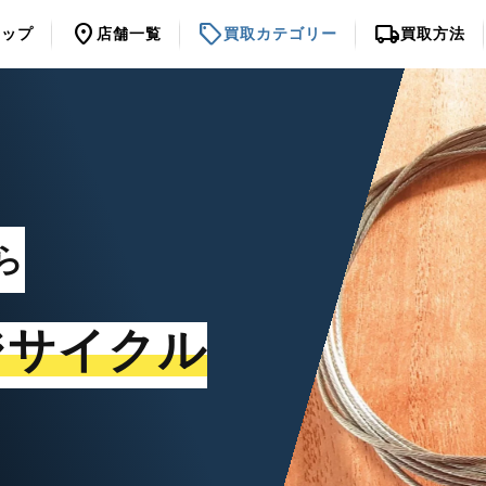
location_on
sell
local_shipping
トップ
店舗一覧
買取カテゴリー
買取方法
ら
ジサイクル