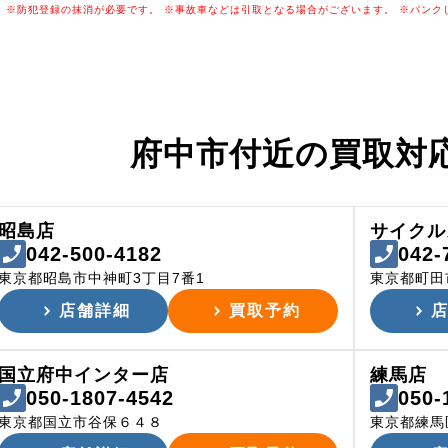
※防犯登録の抹消が必要です。
※事故車などは引取となる場合がございます。
※パンク
府中市付近の
買取対
昭島店
サイクル
042-500-4182
042-
東京都昭島市中神町3丁目7番1
東京都町田市
店舗詳細
買取予約
国立府中インター店
練馬店
050-1807-4542
050-
東京都国立市谷保６４８
東京都練馬