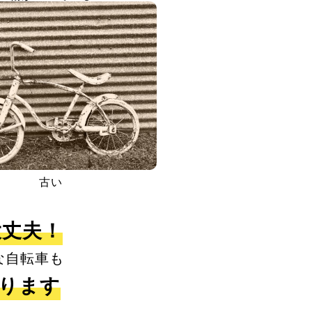
古い
大丈夫！
な自転車も
取ります