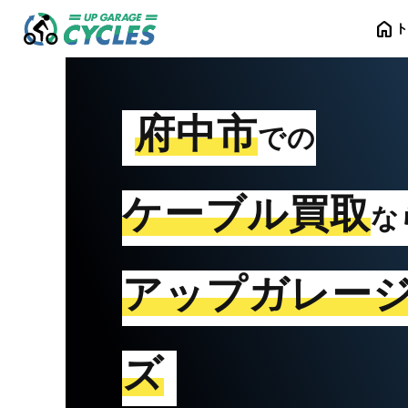
home
府中市
での
ケーブル買取
な
アップガレー
ズ