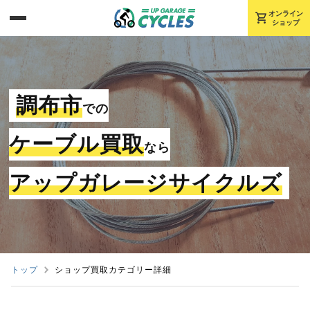
shopping_cart
オンライン
ショップ
調布市
での
ケーブル買取
なら
アップガレージサイクルズ
トップ
ショップ買取カテゴリー詳細