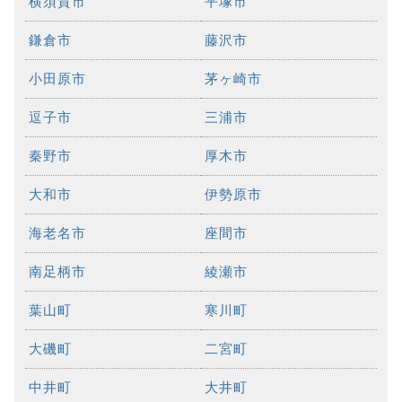
横須賀市
平塚市
鎌倉市
藤沢市
小田原市
茅ヶ崎市
逗子市
三浦市
秦野市
厚木市
大和市
伊勢原市
海老名市
座間市
南足柄市
綾瀬市
葉山町
寒川町
大磯町
二宮町
中井町
大井町