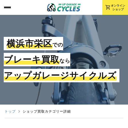
shopping_cart
オンライン
ショップ
横浜市栄区
での
ブレーキ買取
なら
アップガレージサイクルズ
トップ
ショップ買取カテゴリー詳細