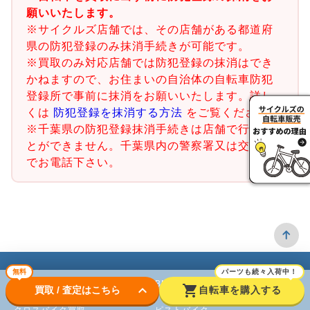
願いいたします。
※サイクルズ店舗では、その店舗がある都道府
県の防犯登録のみ抹消手続きが可能です。
※買取のみ対応店舗では防犯登録の抹消はでき
かねますので、お住まいの自治体の自転車防犯
登録所で事前に抹消をお願いいたします。詳し
くは
防犯登録を抹消する方法
をご覧ください。
※千葉県の防犯登録抹消手続きは店舗で行うこ
とができません。千葉県内の警察署又は交番ま
でお電話下さい。
無料
パーツも続々入荷中！
ロードバイク
BMX
keyboard_arrow_down
shopping_cart
買取 / 査定はこちら
自転車を購入する
クロスバイク買取
ピストバイク