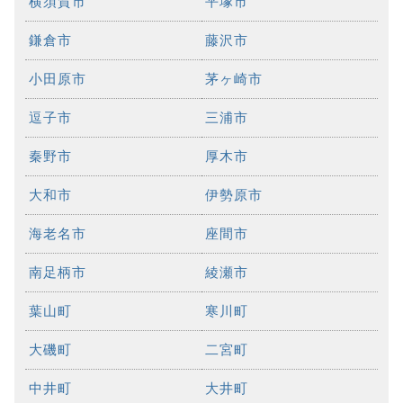
横須賀市
平塚市
鎌倉市
藤沢市
小田原市
茅ヶ崎市
逗子市
三浦市
秦野市
厚木市
大和市
伊勢原市
海老名市
座間市
南足柄市
綾瀬市
葉山町
寒川町
大磯町
二宮町
中井町
大井町