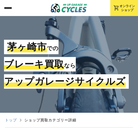
shopping_cart
オンライン
ショップ
茅ヶ崎市
での
ブレーキ買取
なら
アップガレージサイクルズ
トップ
ショップ買取カテゴリー詳細