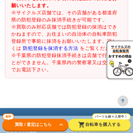
願いいたします。
※サイクルズ店舗では、その店舗がある都道府
県の防犯登録のみ抹消手続きが可能です。
※買取のみ対応店舗では防犯登録の抹消はでき
かねますので、お住まいの自治体の自転車防犯
登録所で事前に抹消をお願いいたします。詳し
くは
防犯登録を抹消する方法
をご覧ください。
※千葉県の防犯登録抹消手続きは店舗で行うこ
とができません。千葉県内の警察署又は交番ま
でお電話下さい。
無料
パーツも続々入荷中！
ロードバイク
BMX
keyboard_arrow_down
shopping_cart
買取 / 査定はこちら
自転車を購入する
クロスバイク買取
ピストバイク