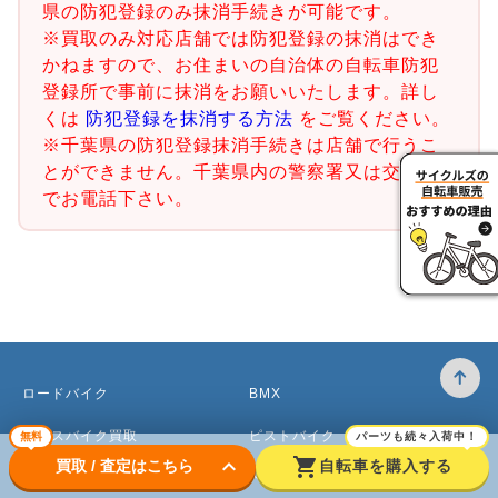
県の防犯登録のみ抹消手続きが可能です。
※買取のみ対応店舗では防犯登録の抹消はでき
かねますので、お住まいの自治体の自転車防犯
登録所で事前に抹消をお願いいたします。詳し
くは
防犯登録を抹消する方法
をご覧ください。
※千葉県の防犯登録抹消手続きは店舗で行うこ
とができません。千葉県内の警察署又は交番ま
でお電話下さい。
ロードバイク
BMX
クロスバイク買取
ピストバイク
無料
パーツも続々入荷中！
keyboard_arrow_down
shopping_cart
買取 / 査定はこちら
自転車を購入する
マウンテンバイク買取
ベビーカー