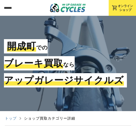
shopping_cart
オンライン
ショップ
開成町
での
ブレーキ買取
なら
アップガレージサイクルズ
トップ
ショップ買取カテゴリー詳細