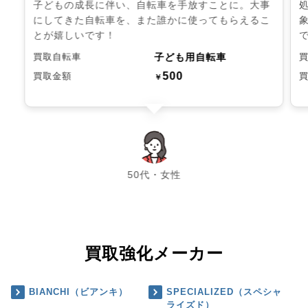
子どもの成長に伴い、自転車を手放すことに。大事
にしてきた自転車を、また誰かに使ってもらえるこ
とが嬉しいです！
子ども用自転車
買取自転車
500
買取金額
￥
chevron_left
chevron_right
50代・女性
買取強化メーカー
BIANCHI（ビアンキ）
SPECIALIZED（スペシャ
ライズド）